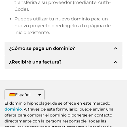
transferirá a su proveedor (mediante Auth-
Code).
Puedes utilizar tu nuevo dominio para un
nuevo proyecto o redirigirlo a tu página de
inicio existente.
expand_less
¿Cómo se paga un dominio?
expand_less
¿Recibiré una factura?
Tras llegar a un acuerdo, el propietario le
informará de los detalles del pago. A
continuación, el propietario le facilitará los datos
Sí, el vendedor le enviará la factura
bancarios SEPA y, si lo desea, también le ofrecerá
correspondiente. Para precios de compra
Paypal u otros métodos de pago.
superiores, también recibirá un contrato de
Español
compra adicional si lo solicita.
Indique siempre el nombre de dominio y el
El dominio hiphoplager.de se ofrece en este mercado
número de factura al realizar la transferencia.
dominio
. A través de este formulario, puede enviar una
oferta para comprar el dominio o ponerse en contacto
directamente con la persona responsable. Todas las