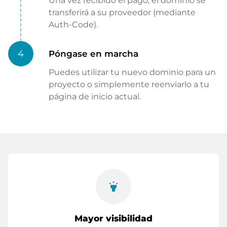
Una vez recibido el pago, el dominio se
transferirá a su proveedor (mediante
Auth-Code).
4
Póngase en marcha
Puedes utilizar tu nuevo dominio para un
proyecto o simplemente reenviarlo a tu
página de inicio actual.
highlight
Mayor visibilidad